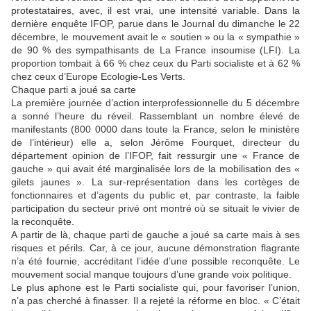
protestataires, avec, il est vrai, une intensité variable. Dans la
dernière enquête IFOP, parue dans le Journal du dimanche le 22
décembre, le mouvement avait le « soutien » ou la « sympathie »
de 90 % des sympathisants de La France insoumise (LFI). La
proportion tombait à 66 % chez ceux du Parti socialiste et à 62 %
chez ceux d’Europe Ecologie-Les Verts.
Chaque parti a joué sa carte
La première journée d’action interprofessionnelle du 5 décembre
a sonné l’heure du réveil. Rassemblant un nombre élevé de
manifestants (800 0000 dans toute la France, selon le ministère
de l’intérieur) elle a, selon Jérôme Fourquet, directeur du
département opinion de l’IFOP, fait ressurgir une « France de
gauche » qui avait été marginalisée lors de la mobilisation des «
gilets jaunes ». La sur-représentation dans les cortèges de
fonctionnaires et d’agents du public et, par contraste, la faible
participation du secteur privé ont montré où se situait le vivier de
la reconquête.
A partir de là, chaque parti de gauche a joué sa carte mais à ses
risques et périls. Car, à ce jour, aucune démonstration flagrante
n’a été fournie, accréditant l’idée d’une possible reconquête. Le
mouvement social manque toujours d’une grande voix politique.
Le plus aphone est le Parti socialiste qui, pour favoriser l’union,
n’a pas cherché à finasser. Il a rejeté la réforme en bloc. « C’était