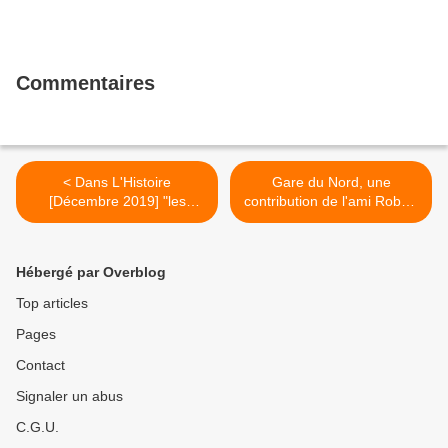
Commentaires
< Dans L'Histoire
Gare du Nord, une
[Décembre 2019] "les
contribution de l'ami Robert
disparus de la Guerre
Spizzichino #GareduNord >
d'Algérie" article de Sylvie
Thénault #Algérie #disparus
Hébergé par Overblog
#Audin
Top articles
Pages
Contact
Signaler un abus
C.G.U.