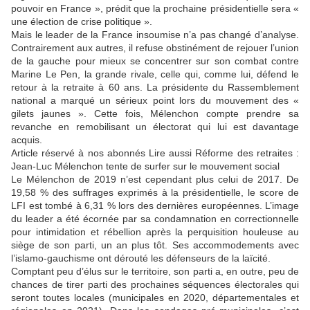
pouvoir en France », prédit que la prochaine présidentielle sera «
une élection de crise politique ».
Mais le leader de la France insoumise n’a pas changé d’analyse.
Contrairement aux autres, il refuse obstinément de rejouer l’union
de la gauche pour mieux se concentrer sur son combat contre
Marine Le Pen, la grande rivale, celle qui, comme lui, défend le
retour à la retraite à 60 ans. La présidente du Rassemblement
national a marqué un sérieux point lors du mouvement des «
gilets jaunes ». Cette fois, Mélenchon compte prendre sa
revanche en remobilisant un électorat qui lui est davantage
acquis.
Article réservé à nos abonnés Lire aussi Réforme des retraites :
Jean-Luc Mélenchon tente de surfer sur le mouvement social
Le Mélenchon de 2019 n’est cependant plus celui de 2017. De
19,58 % des suffrages exprimés à la présidentielle, le score de
LFI est tombé à 6,31 % lors des dernières européennes. L’image
du leader a été écornée par sa condamnation en correctionnelle
pour intimidation et rébellion après la perquisition houleuse au
siège de son parti, un an plus tôt. Ses accommodements avec
l’islamo-gauchisme ont dérouté les défenseurs de la laïcité.
Comptant peu d’élus sur le territoire, son parti a, en outre, peu de
chances de tirer parti des prochaines séquences électorales qui
seront toutes locales (municipales en 2020, départementales et