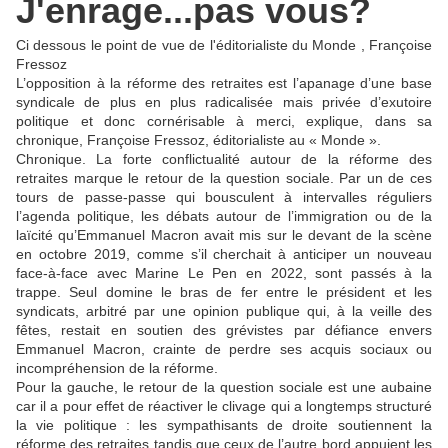
J'enrage...pas vous?
Ci dessous le point de vue de l'éditorialiste du Monde , Françoise
Fressoz
L’opposition à la réforme des retraites est l’apanage d’une base
syndicale de plus en plus radicalisée mais privée d’exutoire
politique et donc cornérisable à merci, explique, dans sa
chronique, Françoise Fressoz, éditorialiste au « Monde ».
Chronique. La forte conflictualité autour de la réforme des
retraites marque le retour de la question sociale. Par un de ces
tours de passe-passe qui bousculent à intervalles réguliers
l’agenda politique, les débats autour de l’immigration ou de la
laïcité qu’Emmanuel Macron avait mis sur le devant de la scène
en octobre 2019, comme s’il cherchait à anticiper un nouveau
face-à-face avec Marine Le Pen en 2022, sont passés à la
trappe. Seul domine le bras de fer entre le président et les
syndicats, arbitré par une opinion publique qui, à la veille des
fêtes, restait en soutien des grévistes par défiance envers
Emmanuel Macron, crainte de perdre ses acquis sociaux ou
incompréhension de la réforme.
Pour la gauche, le retour de la question sociale est une aubaine
car il a pour effet de réactiver le clivage qui a longtemps structuré
la vie politique : les sympathisants de droite soutiennent la
réforme des retraites tandis que ceux de l’autre bord appuient les