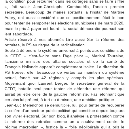
la condition pour retourner dans les cortèges sans se faire siffler
», fait valoir Jean-Christophe Cambadélis, l’ancien premier
secrétaire. Beaucoup de maires sortants, à l’instar de Martine
Aubry, ont aussi considéré que ce positionnement était le bon
pour tenter de remporter les élections municipales de mars 2020,
mais le prix à payer est lourd : la social-démocratie poursuit son
lent sabordage.
Article réservé à nos abonnés Lire aussi Sur la réforme des
retraites, le PS au risque de la radicalisation
Seule à défendre le système universel à points aux conditions de
la CFDT – c’est-à-dire sans l’âge pivot –, Marisol Touraine,
l’ancienne ministre des affaires sociales et de la santé de
François Hollande apparaît complètement isolée. La direction du
PS trouve, elle, beaucoup de vertus au maintien du système
actuel, fondé sur 42 régimes y compris les plus spéciaux.
Moyennant quoi Laurent Berger, le secrétaire général de la
CFDT, bataille seul pour tenter de défendre une réforme qui
aurait pu être celle de la gauche réformiste. Pas étonnant que
certains lui prêtent, à tort ou à raison, une ambition politique.
Jean-Luc Mélenchon se démultiplie, lui, pour tenter de récupérer
la colère d’un secteur public politisé qui constitue depuis toujours
son vivier électoral. Sur son blog, il analyse la protestation contre
la réforme des retraites comme un « soulèvement contre le
régime macronien », fustige la « folie néolibérale qui a pris le