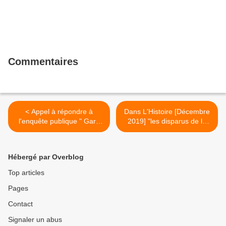
Commentaires
< Appel à répondre à
Dans L'Histoire [Décembre
l'enquête publique " Gare
2019] "les disparus de la
du Nord 2024" @mansat
Guerre d'Algérie" article de
#GareduNord >
Sylvie Thénault #Algérie
https://www.registre-
#disparus #Audin >
Hébergé par Overblog
numerique.fr/garedunord-
2024
Top articles
Pages
Contact
Signaler un abus