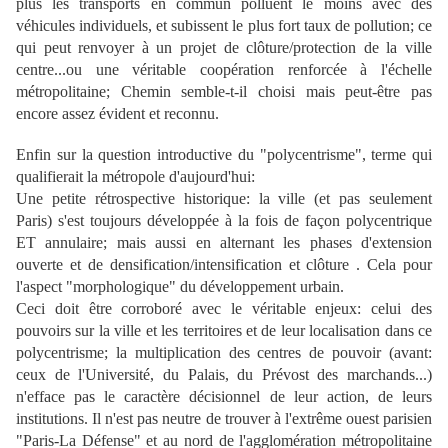
plus les transports en commun polluent le moins avec des
véhicules individuels, et subissent le plus fort taux de pollution; ce
qui peut renvoyer à un projet de clôture/protection de la ville
centre...ou une véritable coopération renforcée à l'échelle
métropolitaine; Chemin semble-t-il choisi mais peut-être pas
encore assez évident et reconnu.
Enfin sur la question introductive du "polycentrisme", terme qui
qualifierait la métropole d'aujourd'hui:
Une petite rétrospective historique: la ville (et pas seulement
Paris) s'est toujours développée à la fois de façon polycentrique
ET annulaire; mais aussi en alternant les phases d'extension
ouverte et de densification/intensification et clôture . Cela pour
l'aspect "morphologique" du développement urbain.
Ceci doit être corroboré avec le véritable enjeux: celui des
pouvoirs sur la ville et les territoires et de leur localisation dans ce
polycentrisme; la multiplication des centres de pouvoir (avant:
ceux de l'Université, du Palais, du Prévost des marchands...)
n'efface pas le caractère décisionnel de leur action, de leurs
institutions. Il n'est pas neutre de trouver à l'extrême ouest parisien
"Paris-La Défense" et au nord de l'agglomération métropolitaine