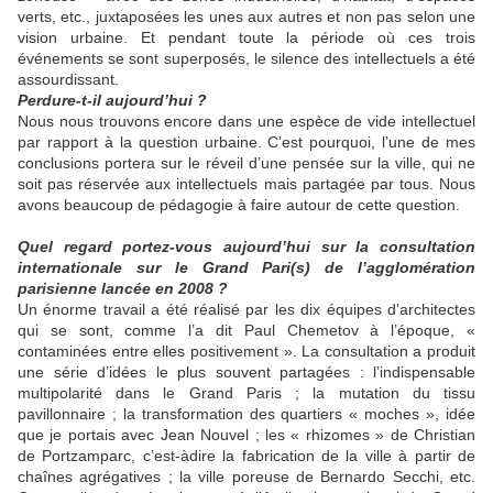
verts, etc., juxtaposées les unes aux autres et non pas selon une
vision urbaine. Et pendant toute la période où ces trois
événements se sont superposés, le silence des intellectuels a été
assourdissant.
Perdure-t-il aujourd’hui ?
Nous nous trouvons encore dans une espèce de vide intellectuel
par rapport à la question urbaine. C’est pourquoi, l’une de mes
conclusions portera sur le réveil d’une pensée sur la ville, qui ne
soit pas réservée aux intellectuels mais partagée par tous. Nous
avons beaucoup de pédagogie à faire autour de cette question.
Quel regard portez-vous aujourd’hui sur la consultation
internationale sur le Grand Pari(s) de l’agglomération
parisienne lancée en 2008 ?
Un énorme travail a été réalisé par les dix équipes d’architectes
qui se sont, comme l’a dit Paul Chemetov à l’époque, «
contaminées entre elles positivement ». La consultation a produit
une série d’idées le plus souvent partagées : l’indispensable
multipolarité dans le Grand Paris ; la mutation du tissu
pavillonnaire ; la transformation des quartiers « moches », idée
que je portais avec Jean Nouvel ; les « rhizomes » de Christian
de Portzamparc, c’est-àdire la fabrication de la ville à partir de
chaînes agrégatives ; la ville poreuse de Bernardo Secchi, etc.