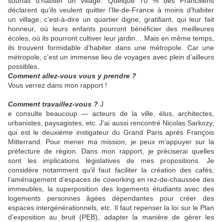
souhait d’habiter un village. Quelque 70 % des Franciliens
déclarent qu’ils veulent quitter l’Ile-de-France à moins d’habiter
un village, c’est-à-dire un quartier digne, gratifiant, qui leur fait
honneur, où leurs enfants pourront bénéficier des meilleures
écoles, où ils pourront cultiver leur jardin… Mais en même temps,
ils trouvent formidable d’habiter dans une métropole. Car une
métropole, c’est un immense lieu de voyages avec plein d’ailleurs
possibles.
Comment allez-vous vous y prendre ?
Vous verrez dans mon rapport !
Comment travaillez-vous ?
J
e consulte beaucoup — acteurs de la ville, élus, architectes,
urbanistes, paysagistes, etc. J’ai aussi rencontré Nicolas Sarkozy,
qui est le deuxième instigateur du Grand Paris après François
Mitterrand. Pour mener ma mission, je peux m’appuyer sur la
préfecture de région. Dans mon rapport, je préciserai quelles
sont les implications législatives de mes propositions. Je
considère notamment qu’il faut faciliter la création des cafés,
l’aménagement d’espaces de coworking en rez-de-chaussée des
immeubles, la superposition des logements étudiants avec des
logements personnes âgées dépendantes pour créer des
espaces intergénérationnels, etc. Il faut repenser la loi sur le Plan
d’exposition au bruit (PEB), adapter la manière de gérer les