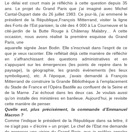
Le délai est court mais je réfléchis à cette question depuis 35
ans. Le projet du Grand Paris que j’ai imaginé avec Michel
Cantal-Dupart date du 26 juillet 1983. Ce jour-là, j’ai emmené le
président de la République,François Mitterrand, visiter la ligne
des Forts de l’Est parisien, la cité des 4 000 à La Courneuve et la
cité-jardin de la Butte Rouge à Châtenay Malabry… A cette
occasion, nous avons réalisé la première esquisse du Grand
Paris, une
aquarelle signée Jean Bodin. Elle s’inscrivait dans l’esprit de ce
que je veux raconter. Elle reflétait déjà cette manière de réfléchir
en s’affranchissant des questions administratives et en
s’appuyant sur les émergences (les points de repère dans le
paysage), la géographie, les grands événements (les lieux
symboliques), etc. A l’époque, j’avais demandé à François
Mitterrand de construire la Grande Bibliothèque à l’emplacement
du Stade de France et l’Opéra Bastille au confluent de la Seine et
de la Marne. J’ai échoué dans les deux cas. Je voulais aussi
qu’on installe des ministères en banlieue. Aujourd’hui, je revisite
cette manière de penser.
Quelle est, plus précisément, la commande d’Emmanuel
Macron ?
Comme l’indique le président de la République dans sa lettre, il
ne s’agit pas « d’écrire » un projet. Le chef de l’Etat me demande
de proposer une vision du Grand Paris, que je préfère appeler