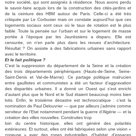
notre société, qui sont assignés à résidence. Nous avons perdu
le savoir-faire acquis lors de la construction des cités-jardins et
de la ceinture des HBM autour de Paris. Celle-ci a été très
critiquée par Le Corbusier mais on constate aujourd’hui que ces
logements sociaux sont ceux où le taux de rotation est le plus
faible. Toute la pensée sur l’urbain et sur le logement de masse
portée à l’époque par les Jauréssiens a disparu. Elle est
censurée, on n’en parle plus dans les revues d’architecture.
Résultat ? On assiste à des fabrications urbaines sans rapport
avec le territoire.
Et le fait politique ?
C’est la suppression du département de la Seine et la création
des trois départements périphériques (Hauts-de-Seine, Seine-
Saint-Denis et Val-de-Marne). Ce partage politique malrucien
entre gaullistes et communistes a été un facteur d’aggravation
des disparités urbaines. Il a donné un Ouest qui s’est enrichi
d’autant plus que le Nord et le Sud étaient beaucoup moins bien
lotis. Enfin, le troisième désastre est technocratique : c’est la
nomination de Paul Delouvrier — que par ailleurs j’admire comme
serviteur de l’Etat notamment pendant la guerre d’Algérie — et la
création des villes nouvelles. Construites trop
loin du centre historique, elles ont généré des polarités
extérieures. Et surtout, elles ont été fabriquées selon une vision «
zoneuse » avec des zones industrielles, d’habitat, d’espaces