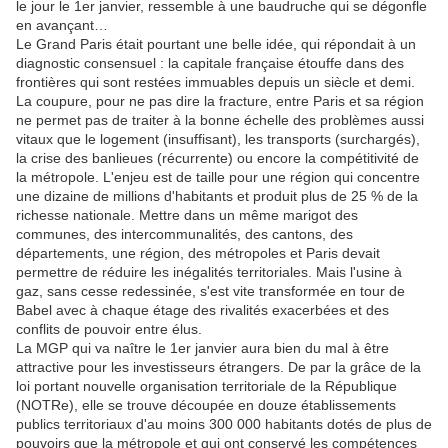
le jour le 1er janvier, ressemble à une baudruche qui se dégonfle
en avançant…
Le Grand Paris était pourtant une belle idée, qui répondait à un
diagnostic consensuel : la capitale française étouffe dans des
frontières qui sont restées immuables depuis un siècle et demi.
La coupure, pour ne pas dire la fracture, entre Paris et sa région
ne permet pas de traiter à la bonne échelle des problèmes aussi
vitaux que le logement (insuffisant), les transports (surchargés),
la crise des banlieues (récurrente) ou encore la compétitivité de
la métropole. L'enjeu est de taille pour une région qui concentre
une dizaine de millions d'habitants et produit plus de 25 % de la
richesse nationale. Mettre dans un même marigot des
communes, des intercommunalités, des cantons, des
départements, une région, des métropoles et Paris devait
permettre de réduire les inégalités territoriales. Mais l'usine à
gaz, sans cesse redessinée, s'est vite transformée en tour de
Babel avec à chaque étage des rivalités exacerbées et des
conflits de pouvoir entre élus.
La MGP qui va naître le 1er janvier aura bien du mal à être
attractive pour les investisseurs étrangers. De par la grâce de la
loi portant nouvelle organisation territoriale de la République
(NOTRe), elle se trouve découpée en douze établissements
publics territoriaux d'au moins 300 000 habitants dotés de plus de
pouvoirs que la métropole et qui ont conservé les compétences