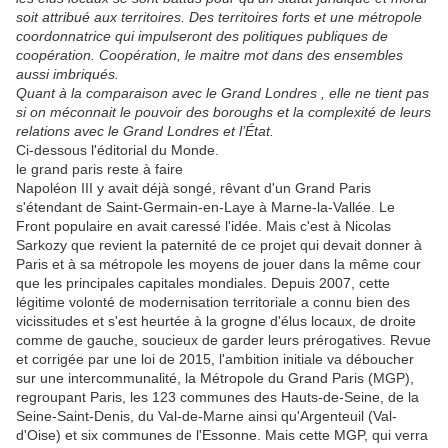
soit attribué aux territoires. Des territoires forts et une métropole
coordonnatrice qui impulseront des politiques publiques de
coopération. Coopération, le maitre mot dans des ensembles
aussi imbriqués.
Quant à la comparaison avec le Grand Londres , elle ne tient pas
si on méconnait le pouvoir des boroughs et la complexité de leurs
relations avec le Grand Londres et l’État.
Ci-dessous l'éditorial du Monde.
le grand paris reste à faire
Napoléon III y avait déjà songé, rêvant d'un Grand Paris
s'étendant de Saint-Germain-en-Laye à Marne-la-Vallée. Le
Front populaire en avait caressé l'idée. Mais c'est à Nicolas
Sarkozy que revient la paternité de ce projet qui devait donner à
Paris et à sa métropole les moyens de jouer dans la même cour
que les principales capitales mondiales. Depuis 2007, cette
légitime volonté de modernisation territoriale a connu bien des
vicissitudes et s'est heurtée à la grogne d'élus locaux, de droite
comme de gauche, soucieux de garder leurs prérogatives. Revue
et corrigée par une loi de 2015, l'ambition initiale va déboucher
sur une intercommunalité, la Métropole du Grand Paris (MGP),
regroupant Paris, les 123 communes des Hauts-de-Seine, de la
Seine-Saint-Denis, du Val-de-Marne ainsi qu'Argenteuil (Val-
d'Oise) et six communes de l'Essonne. Mais cette MGP, qui verra