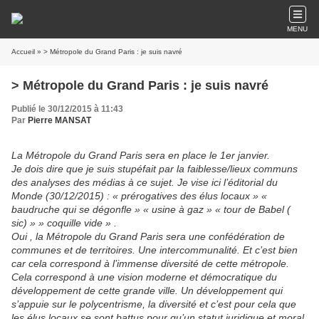
MENU
Accueil
» > Métropole du Grand Paris : je suis navré
> Métropole du Grand Paris : je suis navré
Publié le 30/12/2015 à 11:43
Par
Pierre MANSAT
La Métropole du Grand Paris sera en place le 1er janvier.
Je dois dire que je suis stupéfait par la faiblesse/lieux communs
des analyses des médias à ce sujet. Je vise ici l’éditorial du
Monde (30/12/2015) : « prérogatives des élus locaux » «
baudruche qui se dégonfle » « usine à gaz » « tour de Babel (
sic) » » coquille vide » .
Oui , la Métropole du Grand Paris sera une confédération de
communes et de territoires. Une intercommunalité. Et c’est bien
car cela correspond à l’immense diversité de cette métropole.
Cela correspond à une vision moderne et démocratique du
développement de cette grande ville. Un développement qui
s’appuie sur le polycentrisme, la diversité et c’est pour cela que
les élus locaux se sont battus pour qu’un statut juridique et moral