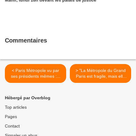
Manif, lundi 18h devant les palais de justice
Commentaires
< Paris Métropole vu par
> "La Métropole du Grand
ses présidents mêmes :...
Paris est fragile, mais elle
avance" le point de vue de
Pierre Mansat >
Hébergé par Overblog
Top articles
Pages
Contact
Signaler un abus