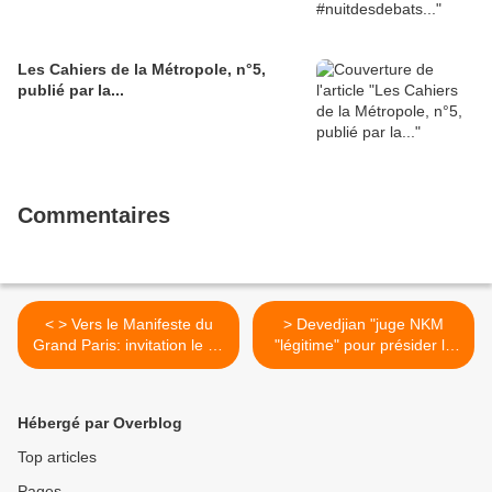
Les Cahiers de la Métropole, n°5,
publié par la...
Commentaires
< > Vers le Manifeste du
> Devedjian "juge NKM
Grand Paris: invitation le 12
"légitime" pour présider la
octobre
Métropole du Grand
Paris"et bien non ! >
Hébergé par Overblog
Top articles
Pages