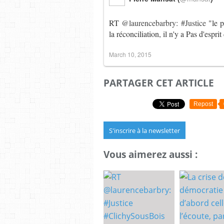
RT
@laurencebarbry
:
#Justice
"le 
la réconciliation, il n'y a Pas d'espr
March 10, 2015
PARTAGER CET ARTICLE
Repost
S'inscrire à la newsletter
Vous aimerez aussi :