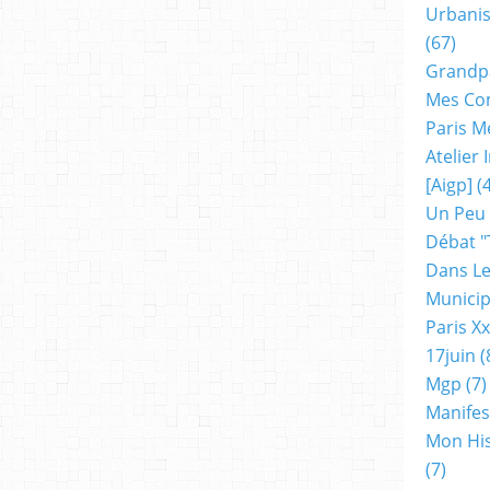
Urbanis
(67)
Grandp
Mes Co
Paris M
Atelier
[aigp]
(4
Un Peu
Débat "
Dans Le
Municip
Paris X
17juin
(
Mgp
(7)
Manifes
Mon His
(7)