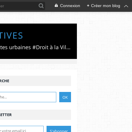
Connexion
+
Créer mon blog
TIVES
Luttes émancipatrices,recherche du forum politico/social pour des alternatives,luttes urbaines #Droit à la Ville", #Paris #GrandParis,enjeux de la métropolisation,accès aux Archives publiques par Pierre Mansat,auteur‼️Ma vie rouge. Meutre au Grand Paris‼️[PUG]Association Josette & Maurice #Audin>bénevole Secours Populaire>Comité Laghouat-France>#Mumia #INTA
RCHE
ETTER