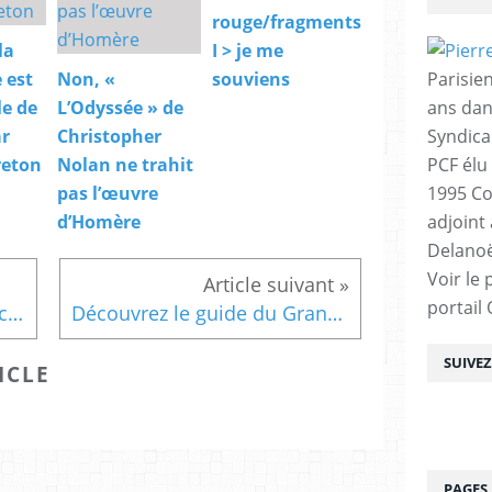
rouge/fragments
la
I > je me
Parisien
 est
Non, «
souviens
ans dan
le de
L’Odyssée » de
Syndica
ar
Christopher
PCF élu
reton
Nolan ne trahit
1995 Co
pas l’œuvre
adjoint
d’Homère
Delanoë
Voir le 
portail
RT @laurencebarbry: #Justice #ClichySousBois point...
Découvrez le guide du Grand Paris – Hors série...
SUIVE
ICLE
PAGES