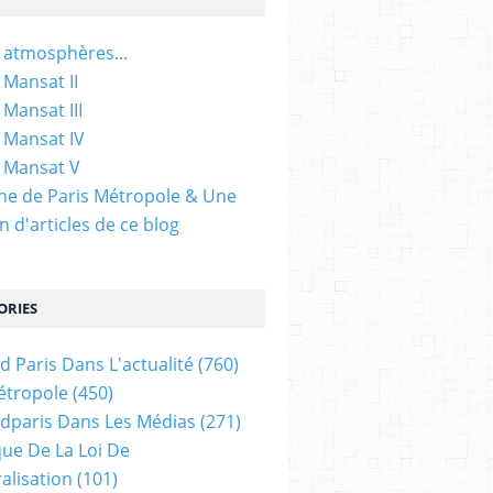
 atmosphères...
 Mansat II
 Mansat III
 Mansat IV
 Mansat V
gine de Paris Métropole & Une
n d'articles de ce blog
ORIES
d Paris Dans L'actualité
(760)
étropole
(450)
dparis Dans Les Médias
(271)
ue De La Loi De
alisation
(101)