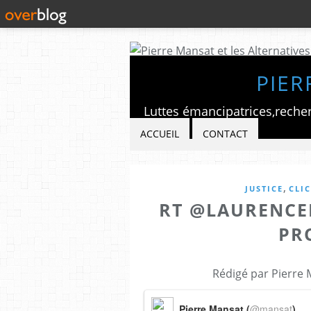
PIER
ACCUEIL
CONTACT
,
JUSTICE
CLI
RT @LAURENCEB
PRO
Rédigé par Pierre 
Pierre Mansat (
@mansat
)