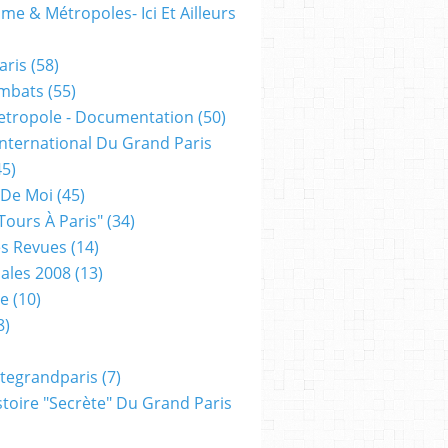
me & Métropoles- Ici Et Ailleurs
aris
(58)
mbats
(55)
etropole - Documentation
(50)
 International Du Grand Paris
5)
 De Moi
(45)
tours À Paris"
(34)
s Revues
(14)
ales 2008
(13)
xe
(10)
8)
tegrandparis
(7)
toire "secrète" Du Grand Paris