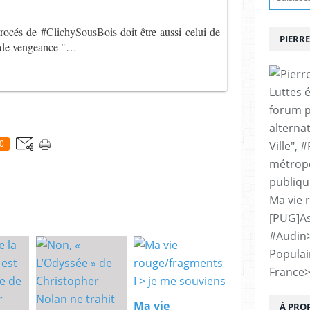
procés de
#ClichySousBois
doit être aussi celui de
PIERRE
it de vengeance "
…
Luttes 
forum p
alternat
Ville", 
0
métropo
publiqu
Ma vie 
[PUG]As
#Audin
Populai
France
Ma vie
À PRO