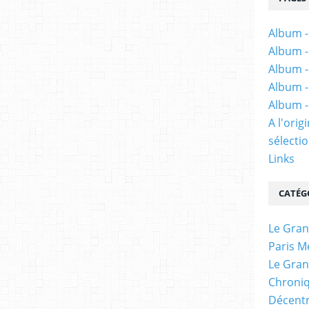
Album -
Album -
Album -
Album -
Album -
A l'ori
sélectio
Links
CATÉG
Le Gran
Paris M
Le Gran
Chroniq
Décentr