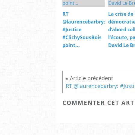
RT
La crise de 
@laurencebarbry:
démocratie
#Justice
d’abord cel
#ClichySousBois
l’écoute, p
point...
David Le B
COMMENTER CET ART