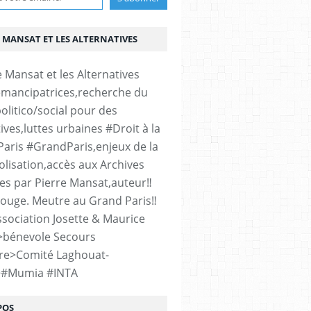
 MANSAT ET LES ALTERNATIVES
émancipatrices,recherche du
olitico/social pour des
ives,luttes urbaines #Droit à la
#Paris #GrandParis,enjeux de la
lisation,accès aux Archives
es par Pierre Mansat,auteur‼️
rouge. Meutre au Grand Paris‼️
sociation Josette & Maurice
>bénevole Secours
re>Comité Laghouat-
>#Mumia #INTA
POS